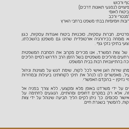
וף ורכוש
צויים לנפגעי תאונות דרכים)
יטוח לאומי
מנטרי ורכב
רובות ויומיומיות בבתי משפט ברחבי הארץ
טיים, חברות עסקיות, סוכנויות ביטוח ואגודות עסקיות, כגון
א מומחה בכירורגיה אורטופדית שהינו גם משפטן בהשכלתו,
עי בתיקי נזקי גוף .
ת של צוות המשרד, אנו מכירים מקרוב את הסחבת המשפטית
נרתעים מהליכים משפטיים בשל הזמן הרב הדרוש לסיים הליכים
ה בהתייצבויות רבות בבית המשפט.
 שירות הוגן ואישי לכל לקוח, שימת דגש על מצוינות וניהול
ל, מאפשרים לנו לנהל את תיקי לקוחותינו ביעילות ובמהירות
יי נזיקין – בהקדם האפשרי.
ם על ידי משרדנו באופן מלא ומקצועי, ללא צורך בפניה אל
ה, אלא רק במקרים דחופים ומהותיים, הנוגעים לחתימה על
ישור סכומים. כך ניתן לקיים הליך תביעה שינוהל על ידי צוות
וח, להמשיך בשגרת חיים.