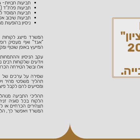
תביעות חבויות- ג
תביעות פלת"ד (פי
תביעות המוסד לב
תביעות שיבוב אל
ניסיון בהופעות מ
יון"
המשרד מייצג לקוחות פר
"אגד" ואף מעסיק רופ
המייעץ באופן שוטף ומקצו
עקב הניסיון וההתמחו
ויודעים שלקוחות רבים 
יה.
אלו ובשל הטירחה הכרוכ
שמירה על ערכים של מתן
תהליך משפטי מהיר ויעי
ומסייעים להם לקבל פיצו
תהליכי התביעה מנוהלי
הלקוח בכל סוגיה זניח
תצהירים הכרחיים או לא
המשרד ויאפשר לך, הלק